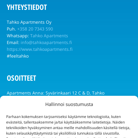
YHTEYSTIEDOT
Tahko Apartments Oy
Puh.
+358 20 7343 590
Whatsapp:
Tahko Apartments
Email:
info@tahkoapartments.fi
https://www.tahkoapartments.fi
#feeltahko
OSOITTEET
Apartments Anna: Syvärinkaari 12 C & D, Tahko
Apartments Golf: Golftie 3 as 5, Tahko
Hallinnoi suostumusta
Apartments Huili: Sääskiniementie 434, Tahko
Parhaan kokemuksen tarjoamiseksi käytämme teknologioita, kuten
evästeitä, tallentaaksemme ja/tai käyttääksemme laitetietoja. Näiden
Apartments Tahko: Tahkokuja 2A, Tahko
tekniikoiden hyväksyminen antaa meille mahdollisuuden käsitellä tietoja,
kuten selauskäyttäytymistä tai yksilöllisiä tunnuksia tällä sivustolla.
Apartments Tähtitahko: Tähtitie 1, Tahko