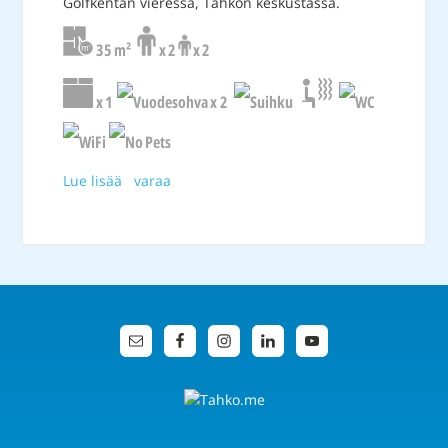
Golfkentän vieressä, Tahkon keskustassa.
35 m²
x 2
x 2
x 1
x 2
Lue lisää
varaa