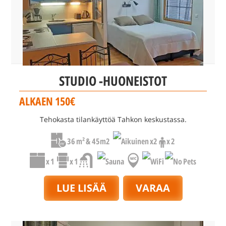
STUDIO -HUONEISTOT
ALKAEN 150€
Tehokasta tilankäyttöä Tahkon keskustassa.
36 m² & 45m2
x2
x 2
x 1
x 1
LUE LISÄÄ
VARAA