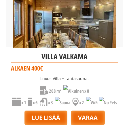
VILLA VALKAMA
ALKAEN 400€
Luxus Villa + rantasauna.
208 m²
x 8
x 1
x 6
x 3
x 2
LUE LISÄÄ
VARAA