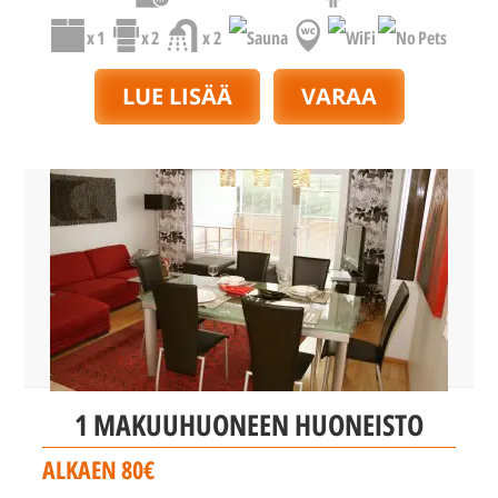
x 1
x 2
x 2
LUE LISÄÄ
VARAA
1 MAKUUHUONEEN HUONEISTO
ALKAEN 80€