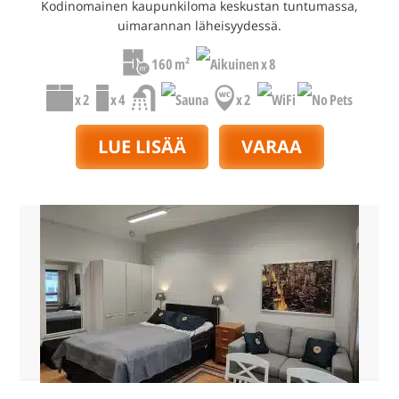
Kodinomainen kaupunkiloma keskustan tuntumassa,
uimarannan läheisyydessä.
160 m²
x 8
x 2
x 4
x 2
LUE LISÄÄ
VARAA