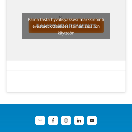
Paina tästä hyväksyäksesi markkinointi
TAHKOAPARTMENTS
evästeet ottaaksesi tämän sisällön
käyttöön