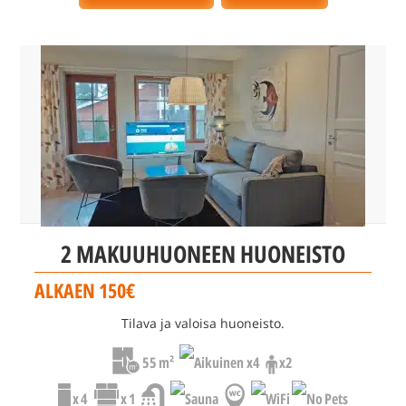
2 MAKUUHUONEEN HUONEISTO
ALKAEN 150€
Tilava ja valoisa huoneisto.
55 m²
x4
x2
x 4
x 1