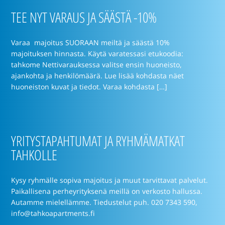
TEE NYT VARAUS JA SÄÄSTÄ -10%
Varaa majoitus SUORAAN meiltä ja säästä 10%
majoituksen hinnasta. Käytä varatessasi etukoodia:
tahkome Nettivarauksessa valitse ensin huoneisto,
ajankohta ja henkilömäärä. Lue lisää kohdasta näet
huoneiston kuvat ja tiedot. Varaa kohdasta […]
YRITYSTAPAHTUMAT JA RYHMÄMATKAT
TAHKOLLE
Kysy ryhmälle sopiva majoitus ja muut tarvittavat palvelut.
Paikallisena perheyrityksenä meillä on verkosto hallussa.
Autamme mielellämme. Tiedustelut puh. 020 7343 590,
info@tahkoapartments.fi