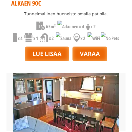
ALKAEN 90€
Tunnelmallinen huoneisto omalla patiolla.
65m²
x 4
x 2
x 4
x 1
x 2
x 2
LUE LISÄÄ
VARAA