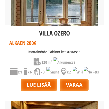
VILLA OZERO
ALKAEN 200€
Rantakohde Tahkon keskustassa.
120 m²
x 8
x 1
x 6
x 3
x 2
LUE LISÄÄ
VARAA