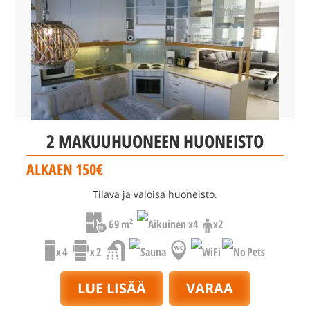
2 MAKUUHUONEEN HUONEISTO
ALKAEN 150€
Tilava ja valoisa huoneisto.
69 m²
x4
x2
x 4
x 2
LUE LISÄÄ
VARAA