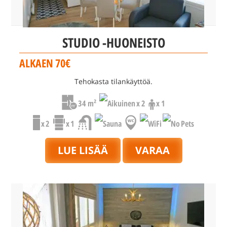
STUDIO -HUONEISTO
ALKAEN 70€
Tehokasta tilankäyttöä.
34 m²
x 2
x 1
x 2
x 1
LUE LISÄÄ
VARAA