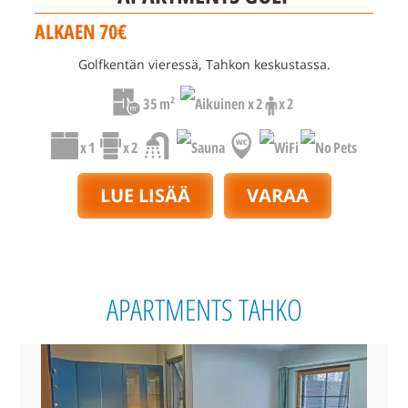
ALKAEN 70€
Golfkentän vieressä, Tahkon keskustassa.
35 m²
x 2
x 2
x 1
x 2
LUE LISÄÄ
VARAA
APARTMENTS TAHKO