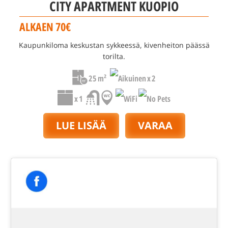
CITY APARTMENT KUOPIO
ALKAEN 70€
Kaupunkiloma keskustan sykkeessä, kivenheiton päässä
torilta.
25 m²
x 2
x 1
LUE LISÄÄ
VARAA