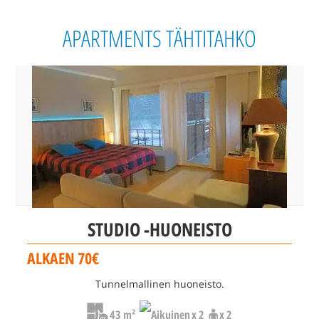
APARTMENTS TÄHTITAHKO
STUDIO -HUONEISTO
ALKAEN 70€
Tunnelmallinen huoneisto.
43 m²
x 2
x 2