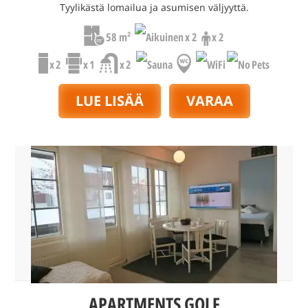
Tyylikästä lomailua ja asumisen väljyyttä.
58 m²
x 2
x 2
x 2
x 1
x 2
LUE LISÄÄ
VARAA
APARTMENTS GOLF