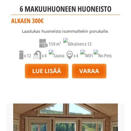
6 MAKUUHUONEEN HUONEISTO
ALKAEN 300€
Laadukas huoneisto isommallekin porukalle.
150 m²
x 12
x 12
x 4
x 4
LUE LISÄÄ
VARAA