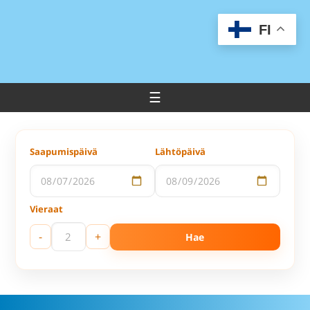
FI
Saapumispäivä
Lähtöpäivä
Vieraat
-
+
Hae