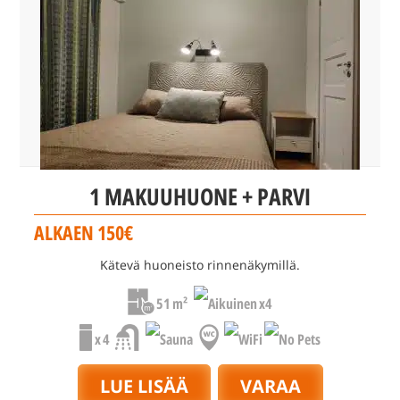
1 MAKUUHUONE + PARVI
ALKAEN 150€
Kätevä huoneisto rinnenäkymillä.
51 m²
x4
x 4
LUE LISÄÄ
VARAA