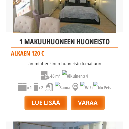
1 MAKUUHUONEEN HUONEISTO
ALKAEN 120 €
Lämminhenkinen huoneisto lomailuun.
46 m²
x 4
x 1
x 2
LUE LISÄÄ
VARAA