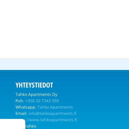
YHTEYSTIEDOT
Tahko Apartments Oy
Puh.
+358 20 7343 590
Whatsapp:
Tahko Apartments
Email:
info@tahkoapartments.fi
https://www.tahkoapartments.fi
#feeltahko