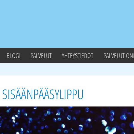
BLOGI
PALVELUT
YHTEYSTIEDOT
PALVELUT ON
N SISÄÄNPÄÄSYLIPPU