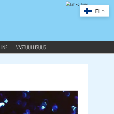
FI
LINE
VASTUULLISUUS