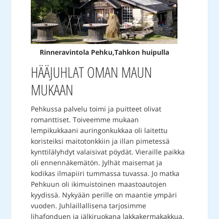
Rinneravintola Pehku,Tahkon huipulla
HÄÄJUHLAT OMAN MAUN
MUKAAN
Pehkussa palvelu toimi ja puitteet olivat
romanttiset. Toiveemme mukaan
lempikukkaani auringonkukkaa oli laitettu
koristeiksi maitotonkkiin ja illan pimetessä
kynttilälyhdyt valaisivat pöydät. Vieraille paikka
oli ennennäkemätön. Jylhät maisemat ja
kodikas ilmapiiri tummassa tuvassa. Jo matka
Pehkuun oli ikimuistoinen maastoautojen
kyydissä. Nykyään perille on maantie ympäri
vuoden. Juhlaillallisena tarjosimme
lihafonduen ja jälkiruokana lakkakermakakkua.