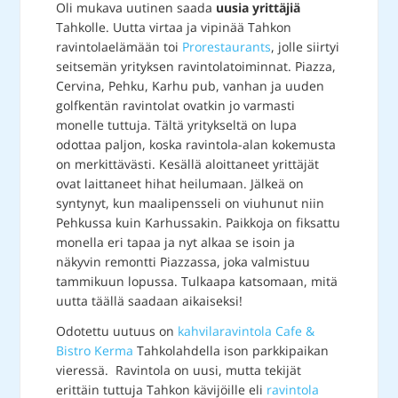
Oli mukava uutinen saada
uusia yrittäjiä
Tahkolle. Uutta virtaa ja vipinää Tahkon
ravintolaelämään toi
Prorestaurants
, jolle siirtyi
seitsemän yrityksen ravintolatoiminnat. Piazza,
Cervina, Pehku, Karhu pub, vanhan ja uuden
golfkentän ravintolat ovatkin jo varmasti
monelle tuttuja. Tältä yritykseltä on lupa
odottaa paljon, koska ravintola-alan kokemusta
on merkittävästi. Kesällä aloittaneet yrittäjät
ovat laittaneet hihat heilumaan. Jälkeä on
syntynyt, kun maalipensseli on viuhunut niin
Pehkussa kuin Karhussakin. Paikkoja on fiksattu
monella eri tapaa ja nyt alkaa se isoin ja
näkyvin remontti Piazzassa, joka valmistuu
tammikuun lopussa. Tulkaapa katsomaan, mitä
uutta täällä saadaan aikaiseksi!
Odotettu uutuus on
kahvilaravintola Cafe &
Bistro Kerma
Tahkolahdella ison parkkipaikan
vieressä. Ravintola on uusi, mutta tekijät
erittäin tuttuja Tahkon kävijöille eli
ravintola