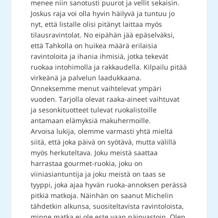
menee niin sanotusti puurot ja vellit sekaisin.
Joskus raja voi olla hyvin häilyvä ja tuntuu jo
nyt, että listalle olisi pitänyt laittaa myös
tilausravintolat. No eipähän jää epäselväksi,
että Tahkolla on huikea määrä erilaisia
ravintoloita ja ihania ihmisiä, jotka tekevät
ruokaa intohimolla ja rakkaudella. Kilpailu pitää
virkeänä ja palvelun laadukkaana.
Onneksemme menut vaihtelevat ympäri
vuoden. Tarjolla olevat raaka-aineet vaihtuvat
ja sesonkituotteet tulevat ruokalistoille
antamaan elämyksiä makuhermoille.
Arvoisa lukija, olemme varmasti yhtä mieltä
siitä, että joka päivä on syötävä, mutta välillä
myös herkuteltava. Joku meistä saattaa
harrastaa gourmet-ruokia, joku on
viiniasiantuntija ja joku meistä on taas se
tyyppi, joka ajaa hyvän ruoka-annoksen perässä
pitkiä matkoja. Näinhän on saanut Michelin
tähdetkin alkunsa, suositeltavista ravintoloista,
minne matka ei ole este vaan päinvastoin. Olen