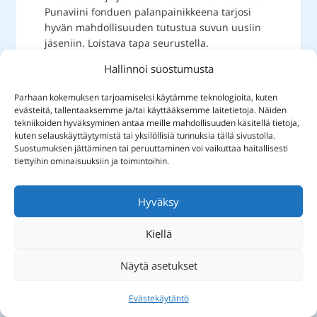
Punaviini fonduen palanpainikkeena tarjosi
hyvän mahdollisuuden tutustua suvun uusiin
jäseniin. Loistava tapa seurustella.
Hääorkesterin valitsimme omasta suvusta,
Ilpo
Hallinnoi suostumusta
Kalevan
joka tanssitti seuruetta.
Mukava olisi kirjoittaa ja muistella omia häitä,
Parhaan kokemuksen tarjoamiseksi käytämme teknologioita, kuten
mutta nyt on Teidän aika. Teidän aika miettiä
evästeitä, tallentaaksemme ja/tai käyttääksemme laitetietoja. Näiden
elämäsi unohtumatonta päivää, iltaa ja yötä ja
tekniikoiden hyväksyminen antaa meille mahdollisuuden käsitellä tietoja,
kuten selauskäyttäytymistä tai yksilöllisiä tunnuksia tällä sivustolla.
seuraava aamua. Muistella ja tallettaa
Suostumuksen jättäminen tai peruuttaminen voi vaikuttaa haitallisesti
muistoja. Heti alkuun muistutan hyvän
tiettyihin ominaisuuksiin ja toimintoihin.
kuvaajan tärkeydestä. Tahkolla on vertaansa
vailla olevat valokuvauspaikat. Kuvaukseen
kannattaa ottaa ihan oma päivä, jos se on
Hyväksy
mahdollista. Hääjärjestelijä tai hääkonsultti voi
tulla myös kysymykseen, silloin olemme
Kiellä
apunasi Tahkon alueella. Älä epäröi ottaa
yhteyttä.
Näytä asetukset
Evästekäytäntö