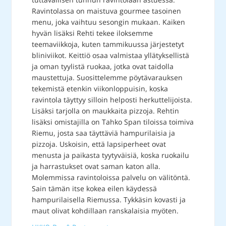
Ravintolassa on maistuva gourmee tasoinen
menu, joka vaihtuu sesongin mukaan. Kaiken
hyvän lisäksi Rehti tekee iloksemme
teemaviikkoja, kuten tammikuussa järjestetyt
bliniviikot. Keittiö osaa valmistaa yllätyksellistä
ja oman tyylistä ruokaa, jotka ovat taidolla
maustettuja. Suosittelemme pöytävarauksen
tekemistä etenkin viikonloppuisin, koska
ravintola täyttyy silloin helposti herkuttelijoista.
Lisäksi tarjolla on maukkaita pizzoja. Rehtin
lisäksi omistajilla on Tahko Span tiloissa toimiva
Riemu, josta saa täyttäviä hampurilaisia ja
pizzoja. Uskoisin, että lapsiperheet ovat
menusta ja paikasta tyytyväisiä, koska ruokailu
ja harrastukset ovat saman katon alla.
Molemmissa ravintoloissa palvelu on välitöntä.
Sain tämän itse kokea eilen käydessä
hampurilaisella Riemussa. Tykkäsin kovasti ja
maut olivat kohdillaan ranskalaisia myöten.