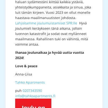
haluan sydämestäni kiittää kaikkia ystäviä,
yhteistyökumppaneita, asiakkaita ja sinua, joka
luit tämän kirjeen. Vuosi 2023 on ollut monelle
haastava maailmanuutisten johdosta.
Lahjoitamme joulumuistamiset SPR:lle
Hyvä
joulumieli keräykseen tänä aikana, jolloin
luonnon katastrofit ja sodat ovat myllänneet
maailmassa. Rahallinen tuki on vähintä, mitä
voimme antaa.
Ihanaa joulunaikaa ja hyvää uutta vuotta
2024!
Love & peace
Anna-Liisa
Tahko Apartments
puh
0207343590
info@tahkoapartments.fi