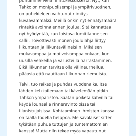
puhuimme vielä hiihtokeskuksesta. Nyt, kun
Tahko on monipuolisempi ja ympärivuotinen,
on puhekieleen vaihtunut nimitys
kuvaavammaksi. Meillä onkin nyt ennätysmäärä
rinteitä avoinna ennen joulua. Sitä kannattaa
nyt hyödyntää, kun loistava lumitilanne sen
sallii. Toivottavasti monen joululahja liittyy
liikuntaan ja liikuntavälineisiin. Mikä sen
mukavampaa ja motivoivampaa onkaan, kun
uusilla vehkeillä ja varusteilla harrastaminen.
Eikä liikunnan tarvitse olla välineurheilua,
pääasia että nautitaan liikunnan riemuista.
Talvi, tuo raikas ja puhdas vuodenaika. Itse
lähden kelkkailemaan tai kävelemään pitkin
Tahkon ympäristöä. Saatan poiketa kahvilla tai
käydä lounaalla rinneravintoloissa tai
illanistujaisissa. Kohtaaminen ihmisten kanssa
on täällä todella helppoa. Me savolaiset sitten
tykätään puhua tuttujen ja tuntemattomien
kanssa! Mutta niin tekee myös vapautunut