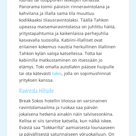
Panorama toimii päivisin rinneravintolana ja
kahvilana ja illalla sama tila muuttuu
kodikkaaksi tilausravintolaksi. Täällä Tahkon
upeassa maisemaravintolassa on juhlittu häitä,
yritystapahtumia ja kaikenlaisia perhejuhlia
kasvavalla suosiolla. Kabiini-illalliset ovat
erilainen kokemus nauttia herkullinen illallinen
Tahkon kylän valoja katsellessa. Totta kai
kabiinilla matkustaminen on itsessään jo
elämys. Toki omalla autollakin pääsee huipulle
tai ota kätevästi
taksi
, jolla on sopimushinnat
yrityksen kanssa.
Ravintola Hillside
Break Sokos hotellin tiloissa on varsinainen
ravintolamaailma ja ruokaa saa päivän
jokaisena hetkenä ainakin näin talvisesonkina.
Kelloa ei siis tarvitse katsella, kun nälkä iskee.
Evästä saa ”Sokkarilta” aamiaisesta lounaaseen
ja päivällisestä satunnaiseen yöruokailuun. On