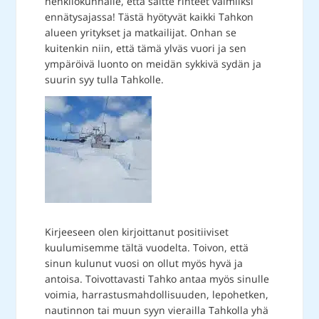
henkilökunnalle, että saitte rinteet valmiiksi
ennätysajassa! Tästä hyötyvät kaikki Tahkon
alueen yritykset ja matkailijat. Onhan se
kuitenkin niin, että tämä ylväs vuori ja sen
ympäröivä luonto on meidän sykkivä sydän ja
suurin syy tulla Tahkolle.
Kirjeeseen olen kirjoittanut positiiviset
kuulumisemme tältä vuodelta. Toivon, että
sinun kulunut vuosi on ollut myös hyvä ja
antoisa. Toivottavasti Tahko antaa myös sinulle
voimia, harrastusmahdollisuuden, lepohetken,
nautinnon tai muun syyn vierailla Tahkolla yhä