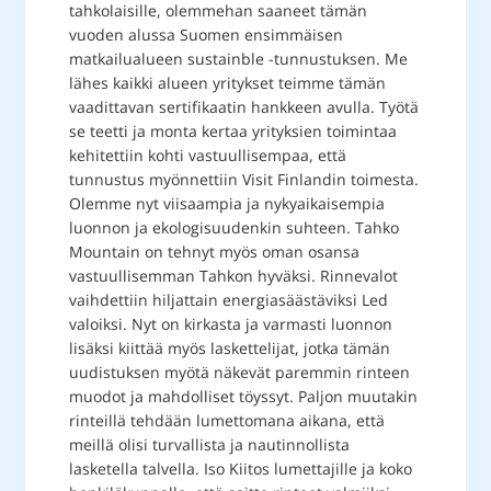
tahkolaisille, olemmehan saaneet tämän
vuoden alussa Suomen ensimmäisen
matkailualueen sustainble -tunnustuksen. Me
lähes kaikki alueen yritykset teimme tämän
vaadittavan sertifikaatin hankkeen avulla. Työtä
se teetti ja monta kertaa yrityksien toimintaa
kehitettiin kohti vastuullisempaa, että
tunnustus myönnettiin Visit Finlandin toimesta.
Olemme nyt viisaampia ja nykyaikaisempia
luonnon ja ekologisuudenkin suhteen. Tahko
Mountain on tehnyt myös oman osansa
vastuullisemman Tahkon hyväksi. Rinnevalot
vaihdettiin hiljattain energiasäästäviksi Led
valoiksi. Nyt on kirkasta ja varmasti luonnon
lisäksi kiittää myös laskettelijat, jotka tämän
uudistuksen myötä näkevät paremmin rinteen
muodot ja mahdolliset töyssyt. Paljon muutakin
rinteillä tehdään lumettomana aikana, että
meillä olisi turvallista ja nautinnollista
lasketella talvella. Iso Kiitos lumettajille ja koko