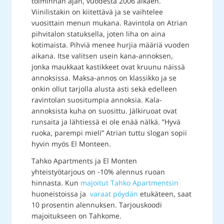
toiminnan ajan, vuodesta 2006 alkaen.
Viinilistakin on kiitettävä ja se vaihtelee
vuosittain menun mukana. Ravintola on Atrian
pihvitalon statuksella, joten liha on aina
kotimaista. Pihviä menee hurjia määriä vuoden
aikana. Itse valitsen usein kana-annoksen,
jonka maukkaat kastikkeet ovat kruunu näissä
annoksissa. Maksa-annos on klassikko ja se
onkin ollut tarjolla alusta asti sekä edelleen
ravintolan suositumpia annoksia. Kala-
annoksista kuha on suosittu. Jälkiruoat ovat
runsaita ja lähtiessä ei ole enää nälkä. ”Hyvä
ruoka, parempi mieli” Atrian tuttu slogan sopii
hyvin myös El Monteen.
Tahko Apartments ja El Monten
yhteistyötarjous on -10% alennus ruoan
hinnasta. Kun
majoitut Tahko Apartmentsin
huoneistoissa ja
varaat pöydän
etukäteen, saat
10 prosentin alennuksen. Tarjouskoodi
majoitukseen on Tahkome.