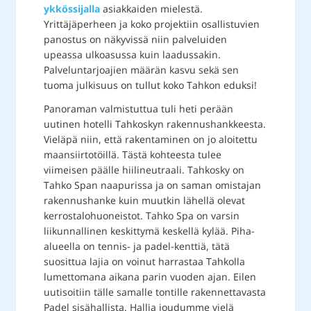
ykkössijalla
asiakkaiden mielestä.
Yrittäjäperheen ja koko projektiin osallistuvien
panostus on näkyvissä niin palveluiden
upeassa ulkoasussa kuin laadussakin.
Palveluntarjoajien määrän kasvu sekä sen
tuoma julkisuus on tullut koko Tahkon eduksi!
Panoraman valmistuttua tuli heti perään
uutinen hotelli Tahkoskyn rakennushankkeesta.
Vieläpä niin, että rakentaminen on jo aloitettu
maansiirtotöillä. Tästä kohteesta tulee
viimeisen päälle hiilineutraali. Tahkosky on
Tahko Span naapurissa ja on saman omistajan
rakennushanke kuin muutkin lähellä olevat
kerrostalohuoneistot. Tahko Spa on varsin
liikunnallinen keskittymä keskellä kylää. Piha-
alueella on tennis- ja padel-kenttiä, tätä
suosittua lajia on voinut harrastaa Tahkolla
lumettomana aikana parin vuoden ajan. Eilen
uutisoitiin tälle samalle tontille rakennettavasta
Padel sisähallista. Hallia joudumme vielä