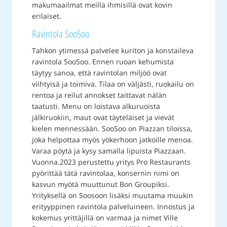
makumaailmat meillä ihmisillä ovat kovin
erilaiset.
Ravintola SooSoo
Tahkon ytimessä palvelee kuriton ja konstaileva
ravintola SooSoo. Ennen ruoan kehumista
täytyy sanoa, että ravintolan miljöö ovat
viihtyisä ja toimiva. Tilaa on väljästi, ruokailu on
rentoa ja reilut annokset taittavat nälän
taatusti. Menu on loistava alkuruoista
jälkiruokiin, maut ovat täyteläiset ja vievät
kielen mennessään. SooSoo on Piazzan tiloissa,
joka helpottaa myös yökerhoon jatkoille menoa.
Varaa pöytä ja kysy samalla lipuista Piazzaan.
Vuonna.2023 perustettu yritys Pro Restaurants
pyörittää tätä ravintolaa, konsernin nimi on
kasvun myötä muuttunut Bon Groupiksi.
Yrityksellä on Soosoon lisäksi muutama muukin
erityyppinen ravintola palveluineen. Innostus ja
kokemus yrittäjillä on varmaa ja nimet Ville