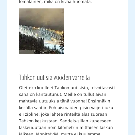
lomalainen, mikä on kivaa huomata.
Tahkon uutisia vuoden varrelta
Oletteko kuulleet Tahkon uutisista, toivottavasti
sana on kantautunut. Meille on tullut aivan
mahtavia uutuuksia tänä vuonna! Ensinnäkin
kesällä saatiin Pohjoismaiden pisin vaijeriliuku
eli zipline, joka lähtee rinteiltä alas suoraan
Tahkon keskustaan. Sandels-sillan kupeeseen
laskeudutaan noin kilometrin mittaisen laskun
jälkeen. Jännittävää, mutta ei kuulemma