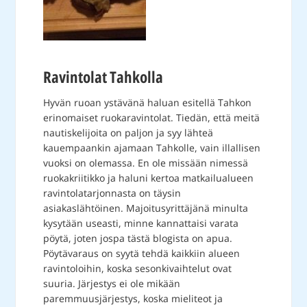
Ravintolat Tahkolla
Hyvän ruoan ystävänä haluan esitellä Tahkon
erinomaiset ruokaravintolat. Tiedän, että meitä
nautiskelijoita on paljon ja syy lähteä
kauempaankin ajamaan Tahkolle, vain illallisen
vuoksi on olemassa. En ole missään nimessä
ruokakriitikko ja haluni kertoa matkailualueen
ravintolatarjonnasta on täysin
asiakaslähtöinen. Majoitusyrittäjänä minulta
kysytään useasti, minne kannattaisi varata
pöytä, joten jospa tästä blogista on apua.
Pöytävaraus on syytä tehdä kaikkiin alueen
ravintoloihin, koska sesonkivaihtelut ovat
suuria. Järjestys ei ole mikään
paremmuusjärjestys, koska mieliteot ja