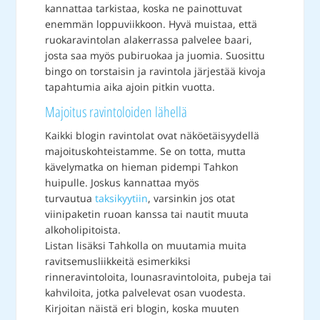
kannattaa tarkistaa, koska ne painottuvat
enemmän loppuviikkoon. Hyvä muistaa, että
ruokaravintolan alakerrassa palvelee baari,
josta saa myös pubiruokaa ja juomia. Suosittu
bingo on torstaisin ja ravintola järjestää kivoja
tapahtumia aika ajoin pitkin vuotta.
Majoitus ravintoloiden lähellä
Kaikki blogin ravintolat ovat näköetäisyydellä
majoituskohteistamme. Se on totta, mutta
kävelymatka on hieman pidempi Tahkon
huipulle. Joskus kannattaa myös
turvautua
taksikyytiin
, varsinkin jos otat
viinipaketin ruoan kanssa tai nautit muuta
alkoholipitoista.
Listan lisäksi Tahkolla on muutamia muita
ravitsemusliikkeitä esimerkiksi
rinneravintoloita, lounasravintoloita, pubeja tai
kahviloita, jotka palvelevat osan vuodesta.
Kirjoitan näistä eri blogin, koska muuten