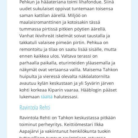
Pehkun ja hääateriana toimi lihafondue. Siinä
uudet sukulaiset oppivat tuntemaan toisensa
saman kattilan äärellä. Miljöö on
maalaisromanttinen ja kotoisakin tässä
tummassa pirtissä pitkien pöytien äärellä.
Vanhat ikivihreät iskelmät soivat taustalla ja
takkatuli valaisee pimeän pirtin. Pehkua on
remontoitu ja tilaa on saatu lisää sisälle, mutta
ennen kaikkea ulos. Valtava terassi on
parhaalla paikalla, eturinteiden yläasemalla ja
näkymät ovat vertaansa vailla. Maisema Tahkon
huipulta ja vieressä olevalta näköalatornilta
avautuu kylän keskustaan ja yli Syvärin järven
kohti korkeaa Kiparin vaaraa. Hääblogin pääset
lukemaan
täältä
halutessasi.
Ravintola Rehti
Ravintola Rehti on Tahkon keskustassa pitkään
toiminut perheyritys. Keittiömestari Ilkka
Aapajärvi ja vakiintunut henkilökunta tuokin
tuttavallisen tunnun ravintolaan astuessa.