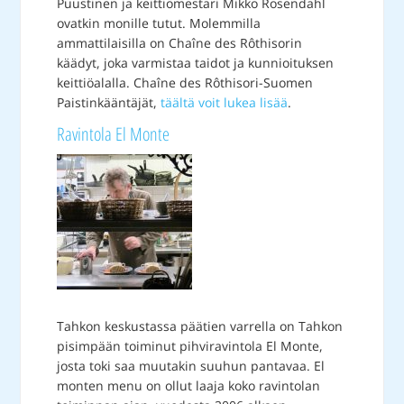
Puustinen ja keittiömestari Mikko Rosendahl
ovatkin monille tutut. Molemmilla
ammattilaisilla on Chaîne des Rôthisorin
käädyt, joka varmistaa taidot ja kunnioituksen
keittiöalalla. Chaîne des Rôthisori-Suomen
Paistinkääntäjät,
täältä voit lukea lisää
.
Ravintola El Monte
Tahkon keskustassa päätien varrella on Tahkon
pisimpään toiminut pihviravintola El Monte,
josta toki saa muutakin suuhun pantavaa. El
monten menu on ollut laaja koko ravintolan