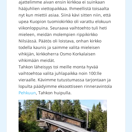
ajattelimme aivan ensin kirkkoa ei suinkaan
hääjuhlien viettopaikkaa. Ihmeellistä toisaalta
nyt kun miettii asiaa. Siinä kävi sitten niin, että
upea Kuopion tuomiokirkko oli varattu elokuun
viikonloppuina. Seuraava vaihtoehto tuli heti
mieleen, meidän molempien rippikirkko
Nilsiässä. Päätös oli loistava, onhan kirkko
todella kaunis ja saimme valita mieleisen
vihkijän, kirkkoherra Osmo Korkalaisen
vihkimään meidät.
Tahkon läheisyys toi meille monta hyvää
vaihtoehtoa valita juhlapaikka noin 100:lle
vieraalle. Kävimme tutustumassa tarjontaan ja
lopulta päädyimme eksoottiseen rinneravintola
Pehkuun
, Tahkon huipulla.