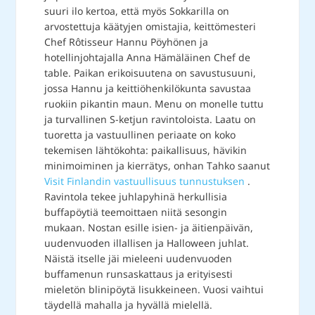
suuri ilo kertoa, että myös Sokkarilla on
arvostettuja käätyjen omistajia, keittömesteri
Chef Rôtisseur Hannu Pöyhönen ja
hotellinjohtajalla Anna Hämäläinen Chef de
table. Paikan erikoisuutena on savustusuuni,
jossa Hannu ja keittiöhenkilökunta savustaa
ruokiin pikantin maun. Menu on monelle tuttu
ja turvallinen S-ketjun ravintoloista. Laatu on
tuoretta ja vastuullinen periaate on koko
tekemisen lähtökohta: paikallisuus, hävikin
minimoiminen ja kierrätys, onhan Tahko saanut
Visit Finlandin vastuullisuus tunnustuksen
.
Ravintola tekee juhlapyhinä herkullisia
buffapöytiä teemoittaen niitä sesongin
mukaan. Nostan esille isien- ja äitienpäivän,
uudenvuoden illallisen ja Halloween juhlat.
Näistä itselle jäi mieleeni uudenvuoden
buffamenun runsaskattaus ja erityisesti
mieletön blinipöytä lisukkeineen. Vuosi vaihtui
täydellä mahalla ja hyvällä mielellä.