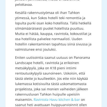
pelottavaa.
Kesällä rakennustyömaa oli ihan Tahkon
ytimessä, kun Sokos hotelli teki remonttia ja
lopulta purki osan koko hotellista. Tällä hetkellä
silmämääräisesti puolet hotellista puuttuu.
Mutta ei hätää, kauppa, ravintola, kokoustilat ja
osa hotellista palvelee normaalisti. Uuden
hotellin rakentaminen tapahtuu siinä sivussa ja
valmistunee ensi jouluksi.
Eniten uutisointia saanut uutuus on Panorama
Landscape hotelli, ravintola ja erikoinen
metsäkylpylä, joka on K18 pieni intiimi
rentoutuskylpylä saunoineen. Uskoisin, että
tästä olette jo kuulleetkin. Jos ette niin käykää
lukemassa kotisivuilta tästä uskomattomasta
projektista, joka sai monien vaiheiden jälkeen
rakennusluvan Tahkon huipulle upeisiin
maisemiin.
Ravintola Havu kitchen & bar
on
saanut heti avattuaan huippuarvioinnit ollen