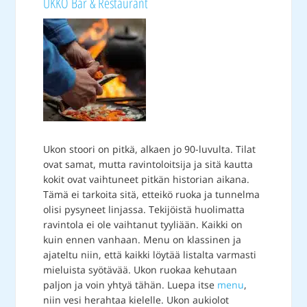
UKKO Bar & Restaurant
Ukon stoori on pitkä, alkaen jo 90-luvulta. Tilat
ovat samat, mutta ravintoloitsija ja sitä kautta
kokit ovat vaihtuneet pitkän historian aikana.
Tämä ei tarkoita sitä, etteikö ruoka ja tunnelma
olisi pysyneet linjassa. Tekijöistä huolimatta
ravintola ei ole vaihtanut tyyliään. Kaikki on
kuin ennen vanhaan. Menu on klassinen ja
ajateltu niin, että kaikki löytää listalta varmasti
mieluista syötävää. Ukon ruokaa kehutaan
paljon ja voin yhtyä tähän. Luepa itse
menu
,
niin vesi herahtaa kielelle. Ukon aukiolot