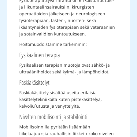
Fysioterapia Syvärinranta on erikoistunut tuki-
ja liikuntaelinsairauksiin, kirurgisten
operaatioiden jälkeiseen ja neurologiseen
fysioterapiaan, lasten-, nuorten- sekä
ikääntyneiden fysioterapiaan sekä veteraanien
ja sotainvalidien kuntoutukseen.
Hoitomuodoistamme tarkemmin:
Fysikaalinen terapia
Fysikaalisen terapian muotoja ovat sähkö- ja
ultraäänihoidot sekä kylmä- ja lämpöhoidot.
Faskiakäsittelyt
Faskiakäsittely sisältää useita erilaisia
käsittelytekniikoita kuten pistekäsittelyä,
kalvoliu´utusta ja venyttelyitä.
Nivelten mobilisointi ja stabilointi
Mobilisoinnilla pyritään lisäämään
liikelaajuuksia rauhallisin liikkein koko nivelen