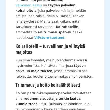
Valkoinen Tassu
on
täyden palvelun
koirahoitola
, joka palvelee koiria ja heidän
omistajiaan rakkaudella Nilsiässä, Tahkon
läheisyydessä. Meiltä saat kaiken, mitä
karvakuonosi tarvitsee –
KoiraHotellin
,
ammattitaitoiset
trimmauspalvelut
sekä
laadukkaat
VIPstore-tuotteet
.
KoiraHotelli – turvallinen ja viihtyisä
majoitus
Kun sinä lomailet, me huolehdimme koirasi
hyvinvoinnista. KoiraHotelli tarjoaa
täyden
palvelun majoituksen
, jossa lemmikkisi saa
rakkautta, huolenpitoa ja mukavan ympäristön.
Trimmaus ja hoito koiralähtöisesti
Koiran parturi-kampaamopalvelut toteutetaan
aina
rodunomaisuutta ja turkin laatua
kunnioittaen
. Pesu, kuivaus, saksiminen, ajelu
tai nyppiminen – kaikki tehdään omistajan