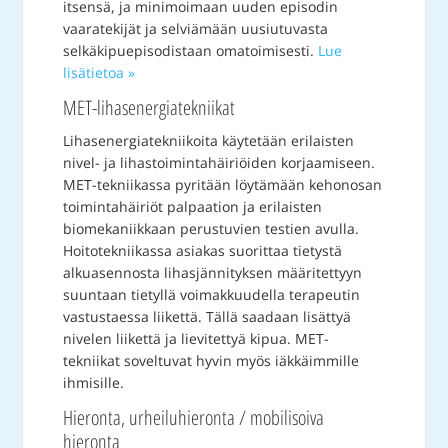
itsensä, ja minimoimaan uuden episodin
vaaratekijät ja selviämään uusiutuvasta
selkäkipuepisodistaan omatoimisesti.
Lue
lisätietoa »
MET-lihasenergiatekniikat
Lihasenergiatekniikoita käytetään erilaisten
nivel- ja lihastoimintahäiriöiden korjaamiseen.
MET-tekniikassa pyritään löytämään kehonosan
toimintahäiriöt palpaation ja erilaisten
biomekaniikkaan perustuvien testien avulla.
Hoitotekniikassa asiakas suorittaa tietystä
alkuasennosta lihasjännityksen määritettyyn
suuntaan tietyllä voimakkuudella terapeutin
vastustaessa liikettä. Tällä saadaan lisättyä
nivelen liikettä ja lievitettyä kipua. MET-
tekniikat soveltuvat hyvin myös iäkkäimmille
ihmisille.
Hieronta, urheiluhieronta / mobilisoiva
hieronta