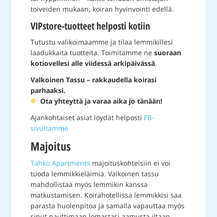
toiveiden mukaan, koiran hyvinvointi edellä.
VIPstore-tuotteet helposti kotiin
Tutustu valikoimaamme ja tilaa lemmikillesi
laadukkaita tuotteita. Toimitamme ne
suoraan
kotiovellesi alle viidessä arkipäivässä
.
Valkoinen Tassu – rakkaudella koirasi
parhaaksi.
Ota yhteyttä ja varaa aika jo tänään!
Ajankohtaiset asiat löydät helposti
FB-
sivultamme
Majoitus
Tahko Apartments
majoituskohteisiin ei voi
tuoda lemmikkieläimiä. Valkoinen tassu
mahdollistaa myös lemmikin kanssa
matkustamisen. Koirahotellissa lemmikkisi saa
parasta huolenpitoa ja samalla vapauttaa myös
sinut nauttimaan lomastasi aamusta iltaan.