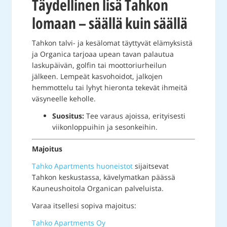
Täydellinen lisä Tahkon
lomaan – säällä kuin säällä
Tahkon talvi- ja kesälomat täyttyvät elämyksistä
ja Organica tarjoaa upean tavan palautua
laskupäivän, golfin tai moottoriurheilun
jälkeen. Lempeät kasvohoidot, jalkojen
hemmottelu tai lyhyt hieronta tekevät ihmeitä
väsyneelle keholle.
Suositus:
Tee varaus ajoissa, erityisesti
viikonloppuihin ja sesonkeihin.
Majoitus
Tahko Apartments huoneistot
sijaitsevat
Tahkon keskustassa, kävelymatkan päässä
Kauneushoitola Organican palveluista.
Varaa itsellesi sopiva majoitus:
Tahko Apartments Oy