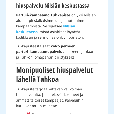
hiuspalvelu Nilsiän keskustassa
Parturi‑kampaamo Tukkapiste
on yksi Nilsiän
alueen pitkäaikaisimmista ja luotetuimmista
kampaamoista. Se sijaitsee
Nilsiän
keskustassa
, mistä asiakkaat löytävät
kodikkaan ja rennon salonkiympäristön.
Tukkapisteestä saat
koko perheen
parturi‑kampaamopalvelut
– arkeen, juhlaan
ja Tahkon lomapäivän piristykseksi.
Monipuoliset hiuspalvelut
lähellä Tahkoa
Tukkapiste tarjoaa kattavan valikoiman
hiuspalveluita, joita tekevät kokeneet ja
ammattitaitoiset kampaajat. Palveluihin
kuuluvat muun muassa: