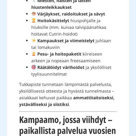
Miesten, naisten ja lasten
hiustenleikkaukset
Värjäykset, raidoitukset ja sävyt
Hoitokäsittelyt
hiuspohjalle ja
hiuksille (mm. kuivaa talvipäänahkaa
hoitavat Cutrin-hoidot)
Kampaukset ja viimeistelyt
juhlaan
tai lomakuviin
Pesu- ja hoitopaketit
kiireiseen
arkeen ja nopeaan freesaamiseen
Räätälöidyt värihoidot
ja yksilölliset
tyylisuunnitelmat
Tukkapiste tunnetaan lämpimästä palvelusta,
yksilöllisestä otteesta ja hyvästä tunnelmasta –
asiakkaat kehuvat paikkaa
ammattitaitoiseksi,
ystävälliseksi ja siistiksi
.
Kampaamo, jossa viihdyt –
paikallista palvelua vuosien