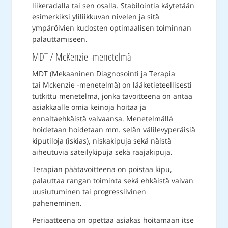
liikeradalla tai sen osalla. Stabilointia käytetään
esimerkiksi yliliikkuvan nivelen ja sitä
ympäröivien kudosten optimaalisen toiminnan
palauttamiseen.
MDT / McKenzie -menetelmä
MDT (Mekaaninen Diagnosointi ja Terapia
tai Mckenzie -menetelmä) on lääketieteellisesti
tutkittu menetelmä, jonka tavoitteena on antaa
asiakkaalle omia keinoja hoitaa ja
ennaltaehkäistä vaivaansa. Menetelmällä
hoidetaan hoidetaan mm. selän välilevyperäisiä
kiputiloja (iskias), niskakipuja sekä näistä
aiheutuvia säteilykipuja sekä raajakipuja.
Terapian päätavoitteena on poistaa kipu,
palauttaa rangan toiminta sekä ehkäistä vaivan
uusiutuminen tai progressiivinen
paheneminen.
Periaatteena on opettaa asiakas hoitamaan itse