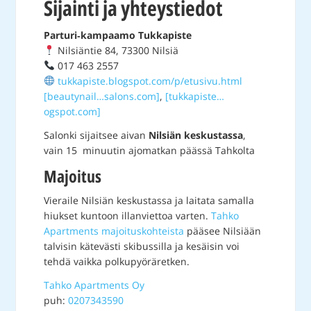
Sijainti ja yhteystiedot
Parturi‑kampaamo Tukkapiste
Nilsiäntie 84, 73300 Nilsiä
017 463 2557
tukkapiste.blogspot.com/p/etusivu.html
[beautynail…salons.com]
,
[tukkapiste…
ogspot.com]
Salonki sijaitsee aivan
Nilsiän keskustassa
,
vain 15 minuutin ajomatkan päässä Tahkolta
Majoitus
Vieraile Nilsiän keskustassa ja laitata samalla
hiukset kuntoon illanviettoa varten.
Tahko
Apartments majoituskohteista
pääsee Nilsiään
talvisin kätevästi skibussilla ja kesäisin voi
tehdä vaikka polkupyöräretken.
Tahko Apartments Oy
puh:
0207343590