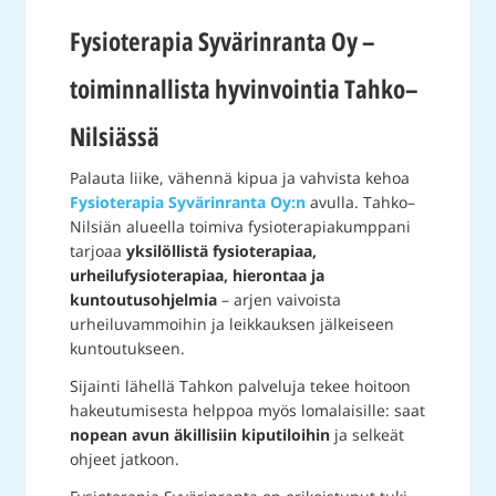
Fysioterapia Syvärinranta Oy –
toiminnallista hyvinvointia Tahko–
Nilsiässä
Palauta liike, vähennä kipua ja vahvista kehoa
Fysioterapia Syvärinranta Oy:n
avulla. Tahko–
Nilsiän alueella toimiva fysioterapiakumppani
tarjoaa
yksilöllistä fysioterapiaa,
urheilufysioterapiaa, hierontaa ja
kuntoutusohjelmia
– arjen vaivoista
urheiluvammoihin ja leikkauksen jälkeiseen
kuntoutukseen.
Sijainti lähellä Tahkon palveluja tekee hoitoon
hakeutumisesta helppoa myös lomalaisille: saat
nopean avun äkillisiin kiputiloihin
ja selkeät
ohjeet jatkoon.