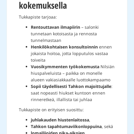
kokemuksella
Tukkapiste tarjoaa:
Rentouttavan ilmapiirin
– salonki
tunnetaan kotoisasta ja rennosta
tunnelmastaan
Henkilökohtaisen konsultoinnin
ennen
jokaista hoitoa, jotta lopputulos vastaa
toiveita
Vuosikymmenten työkokemusta
Nilsiän
hiuspalveluista – paikka on monelle
alueen vakiasiakkaalle luottokampaamo
Sopii täydellisesti Tahkon majoittujalle
:
saat nopeasti hiukset kuntoon ennen
rinneretkeä, illallista tai juhlaa
Tukkapiste on erityisen suosittu:
juhlakauden hiustenlaitossa
,
Tahkon tapahtumaviikonloppuina
, sekä
lomailijoiden pika‑aikojen