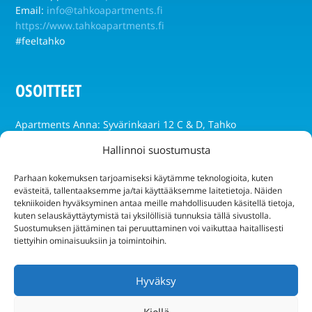
Email:
info@tahkoapartments.fi
https://www.tahkoapartments.fi
#feeltahko
OSOITTEET
Apartments Anna: Syvärinkaari 12 C & D, Tahko
Apartments Golf: Golftie 3 as 5, Tahko
Hallinnoi suostumusta
Apartments Huili: Sääskiniementie 434, Tahko
Parhaan kokemuksen tarjoamiseksi käytämme teknologioita, kuten
evästeitä, tallentaaksemme ja/tai käyttääksemme laitetietoja. Näiden
Apartments Tahko: Tahkokuja 2A, Tahko
tekniikoiden hyväksyminen antaa meille mahdollisuuden käsitellä tietoja,
kuten selauskäyttäytymistä tai yksilöllisiä tunnuksia tällä sivustolla.
Apartments Tähtitahko: Tähtitie 1, Tahko
Suostumuksen jättäminen tai peruuttaminen voi vaikuttaa haitallisesti
tiettyihin ominaisuuksiin ja toimintoihin.
Villa Ozero: Tahkokuja 3 B1, Tahko
Villa Prud: Lampikuja 4, Kuopio
Hyväksy
Villa Valkama, Karsikkopolku 1, Tahko
Kiellä